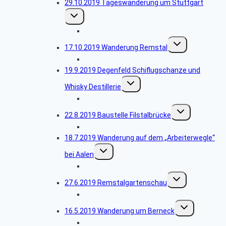
29.10.2019 Tageswanderung um Stuttgart
Untermenü
umschalten
Bildergalerie Solitude
Untermenü
17.10.2019 Wanderung Remstal
umschalten
Bildergalerie Yburg
19.9.2019 Degenfeld Schiflugschanze und
Untermenü
Whisky Destillerie
umschalten
Bildergalerie Degenfeld
Untermenü
22.8.2019 Baustelle Filstalbrücke
umschalten
Bildergalerie Filstalbrücke
18.7.2019 Wanderung auf dem „Arbeiterwegle“
Untermenü
bei Aalen
umschalten
Bildergalerie Arbeiterweg
Untermenü
27.6.2019 Remstalgartenschau
umschalten
Bildergalerie Böbingen
Untermenü
16.5.2019 Wanderung um Berneck
umschalten
Bildergalerie Berneck