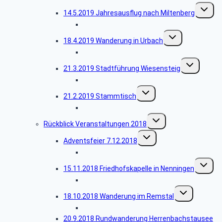
Unterme
14.5.2019 Jahresausflug nach Miltenberg
umschal
Bildergalerie Miltenberg
Untermenü
18.4.2019 Wanderung in Urbach
umschalten
Bildergalerie Urbach
Untermenü
21.3.2019 Stadtführung Wiesensteig
umschalten
Bildergalerie Wiesensteig
Untermenü
21.2.2019 Stammtisch
umschalten
Bildergalerie Stammtisch
Untermenü
Rückblick Veranstaltungen 2018
umschalten
Untermenü
Adventsfeier 7.12.2018
umschalten
Bildergalerie Adventsfeier
Unterme
15.11.2018 Friedhofskapelle in Nenningen
umschal
Bildergalerie Pieta
Untermenü
18.10.2018 Wanderung im Remstal
umschalten
Bildergalerie Bauersberger Hof
20.9.2018 Rundwanderung Herrenbachstausee