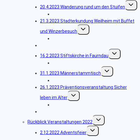
Unterm
20.4.2023 Wanderung rund um den Stuifen
umscha
Bildergalerie Stuifen
21.3.2023 Stadterkundung Weilheim mit Buffet
Untermenü
und Winzerbesuch
umschalten
Bildergalerie Weilheim
28.2.2028 2. Männerstammtisch
Untermenü
16.2.2023 Stiftskirche in Faurndau
umschalten
Bildergalerie Faurndau
Untermenü
31.1.2023 Männerstammtisch
umschalten
Bildergalerie Stammtisch
26.1.2023 Präventionsveranstaltung Sicher
Untermenü
leben im Alter
umschalten
Bildergalerie Prävention
2023 Geplante Veranstaltungen Übersicht
Untermenü
Rückblick Veranstaltungen 2022
umschalten
Untermenü
2.12.2022 Adventsfeier
umschalten
Bildergalerie Adventsfeier