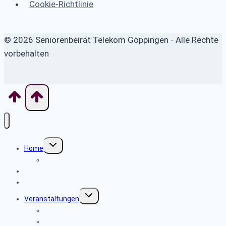
Cookie-Richtlinie
© 2026 Seniorenbeirat Telekom Göppingen - Alle Rechte
vorbehalten
Untermenü
Home
umschalten
Wo finde ich was
Seniorenbeirat
News
Untermenü
Veranstaltungen
umschalten
20.8.2026 Wanderung um den Wasserturm Kirchheim
8.10.2026 Tagesausflug ins Allgäu