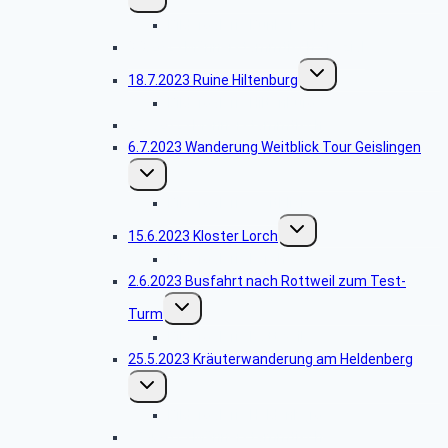
umschalten
Bildergalerie Bunkerwald
8.8.2023 Männerstammtisch Spezial
Untermenü
18.7.2023 Ruine Hiltenburg
umschalten
Bildergalerie Hiltenburg
27.6.2023 Männerstammtisch
6.7.2023 Wanderung Weitblick Tour Geislingen
Untermenü
umschalten
Bildergalerie Weitblick
Untermenü
15.6.2023 Kloster Lorch
umschalten
Bildergalerie Lorch
2.6.2023 Busfahrt nach Rottweil zum Test-
Untermenü
Turm
umschalten
Bildergalerie Rottweil
25.5.2023 Kräuterwanderung am Heldenberg
Untermenü
umschalten
Bildergalerie Heldenberg
25.4.2023 Männerstammtisch