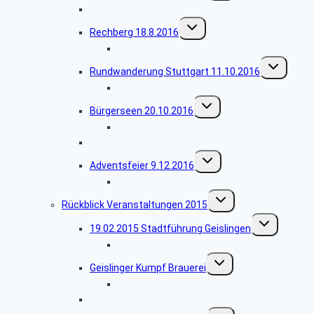
Rechberghausen 17.3.2016
Untermenü
Rechberg 18.8.2016
umschalten
Bildergalerie Rechberg
Untermenü
Rundwanderung Stuttgart 11.10.2016
umschalten
Bildergalerie Rundwanderung
Untermenü
Bürgerseen 20.10.2016
umschalten
Bildergalerie Bürgerseen
Berglen 17.11.2016
Untermenü
Adventsfeier 9.12.2016
umschalten
Bildergalerie Adventsfeier
Untermenü
Rückblick Veranstaltungen 2015
umschalten
Untermenü
19.02.2015 Stadtführung Geislingen
umschalten
Bildergalerie Geislingen
Untermenü
Geislinger Kumpf Brauerei
umschalten
Bildergalerie Brauerei
Weihnachtsfeier 2015
Untermenü