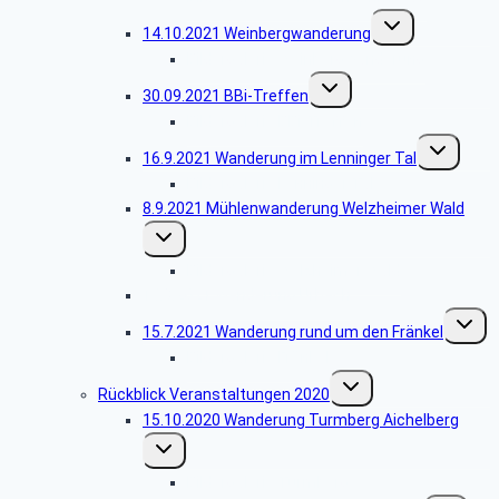
Untermenü
14.10.2021 Weinbergwanderung
umschalten
Bildergalerie Weinbergwanderung
Untermenü
30.09.2021 BBi-Treffen
umschalten
Bildergalerie BBi-Treffen
Untermenü
16.9.2021 Wanderung im Lenninger Tal
umschalten
Bildergalerie Lenninger Tal
8.9.2021 Mühlenwanderung Welzheimer Wald
Untermenü
umschalten
Bildergalerie Welzheimer Wald
19.8.2021 Wanderung Urbach
Unterm
15.7.2021 Wanderung rund um den Fränkel
umscha
Bildergalerie Fränkel
Untermenü
Rückblick Veranstaltungen 2020
umschalten
15.10.2020 Wanderung Turmberg Aichelberg
Untermenü
umschalten
Bildergalerie Turmberg