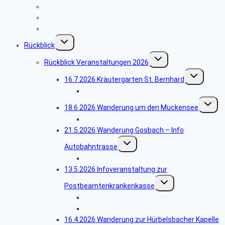
Geplantes Wanderprogramm 2026
Reisebedingungen
Hinweise zu unseren Reisen
Untermenü
Rückblick
umschalten
Untermenü
Rückblick Veranstaltungen 2026
umschalten
Untermenü
16.7.2026 Kräutergarten St. Bernhard
umschalten
Bildergalerie St. Bernhard
Unterm
18.6.2026 Wanderung um den Muckensee
umschal
Bildergalerie Muckensee
21.5.2026 Wanderung Gosbach – Info
Untermenü
Autobahntrasse
umschalten
Bildergalerie Tierstein
13.5.2026 Infoveranstaltung zur
Untermenü
Postbeamtenkrankenkasse
umschalten
Bildergalerie Vortrag
Präsentation
16.4.2026 Wanderung zur Hürbelsbacher Kapelle