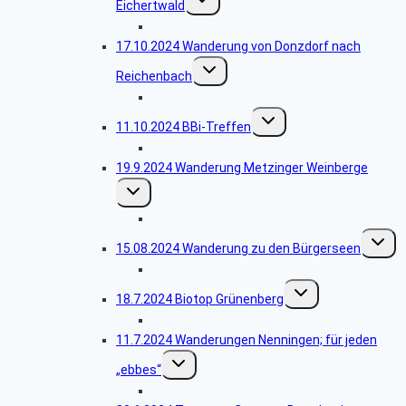
Eichertwald
umschalten
Bildergalerie Eichertwald
17.10.2024 Wanderung von Donzdorf nach
Untermenü
Reichenbach
umschalten
Bildergalerie Reichenbach
Untermenü
11.10.2024 BBi-Treffen
umschalten
Bildergalerie BBi-Treffen
19.9.2024 Wanderung Metzinger Weinberge
Untermenü
umschalten
Bildergalerie Metzinger Weinberge
Unterm
15.08.2024 Wanderung zu den Bürgerseen
umscha
Bildergalerie Bürgerseen
Untermenü
18.7.2024 Biotop Grünenberg
umschalten
Bildergalerie Grünenberg
11.7.2024 Wanderungen Nenningen; für jeden
Untermenü
„ebbes“
umschalten
Bildergalerie Heldentour