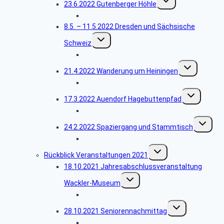
23.6.2022 Gutenberger Höhle
umschalten
Bildergalerie Gutenberger Höhle
8.5. – 11.5.2022 Dresden und Sächsische
Untermenü
Schweiz
umschalten
Bildergalerie Dresdenreise
Untermenü
21.4.2022 Wanderung um Heiningen
umschalten
Bildergalerie Rundwanderung
Untermenü
17.3.2022 Auendorf Hagebuttenpfad
umschalten
Bildergalerie Auendorf
Untermen
24.2.2022 Spaziergang und Stammtisch
umschalt
Bildergalerie Villa Gutmann
Untermenü
Rückblick Veranstaltungen 2021
umschalten
18.10.2021 Jahresabschlussveranstaltung
Untermenü
Wackler-Museum
umschalten
Bildergalerie Wackler-Museum
Untermenü
28.10.2021 Seniorennachmittag
umschalten
Bildergalerie Seniorennachmittag