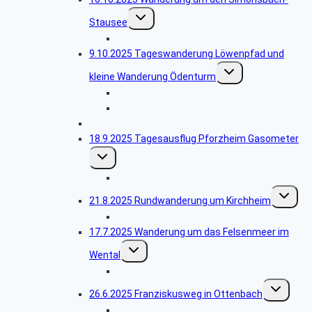
Untermenü
Stausee
umschalten
Bildergalerie Simonsbachstausee
9.10.2025 Tageswanderung Löwenpfad und
Untermenü
kleine Wanderung Ödenturm
umschalten
Bildergalerie Löwenpfad
Bildergalerie Ödenturm
Abgesagt -25.9.2025 Wanderung im Remstal
18.9.2025 Tagesausflug Pforzheim Gasometer
Untermenü
umschalten
Bildergalerie Gasometer
Unterme
21.8.2025 Rundwanderung um Kirchheim
umschalt
Bildergalerie Jesingen
17.7.2025 Wanderung um das Felsenmeer im
Untermenü
Wental
umschalten
Bildergalerie Wental
Untermenü
26.6.2025 Franziskusweg in Ottenbach
umschalten
Bildergalerie Ottenbach