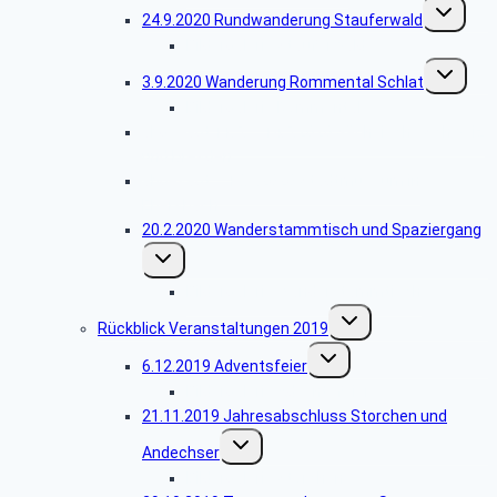
Untermenü
24.9.2020 Rundwanderung Stauferwald
umschalte
Bildergalerie Stauferwald
Untermen
3.9.2020 Wanderung Rommental Schlat
umschalte
Bildergalerie Rommental
abgesagt 11.5. – 14.5.2020 Sächsische Schweiz
und Dresden
abgesagt – 19.3.2020 Stadtmuseum in
Ebersbach
20.2.2020 Wanderstammtisch und Spaziergang
Untermenü
umschalten
Bildergalerie Wanderstammtisch
Untermenü
Rückblick Veranstaltungen 2019
umschalten
Untermenü
6.12.2019 Adventsfeier
umschalten
Bildergalerie Adventsfeier
21.11.2019 Jahresabschluss Storchen und
Untermenü
Andechser
umschalten
Bildergalerie Storchen