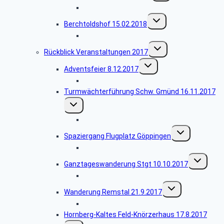
Bildergalerie Filmenachmittag
Untermenü
Berchtoldshof 15.02.2018
umschalten
Bildergalerie Berchtoldshof
Untermenü
Rückblick Veranstaltungen 2017
umschalten
Untermenü
Adventsfeier 8.12.2017
umschalten
Bildergalerie Adventsfeier
Turmwächterführung Schw. Gmünd 16.11.2017
Untermenü
umschalten
Bildergalerie Turmwächterführung
Untermenü
Spaziergang Flugplatz Göppingen
umschalten
Bildergalerie Flugplatz
Untermenü
Ganztageswanderung Stgt 10.10.2017
umschalten
Bildergalerie Rössleweg
Untermenü
Wanderung Remstal 21.9.2017
umschalten
Bildergalerie Schönbühl
Hornberg-Kaltes Feld-Knörzerhaus 17.8.2017