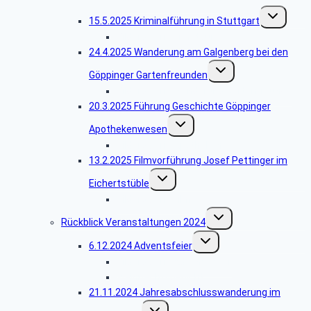
Untermenü
15.5.2025 Kriminalführung in Stuttgart
umschalten
Bildergalerie Krimitour
24.4.2025 Wanderung am Galgenberg bei den
Untermenü
Göppinger Gartenfreunden
umschalten
Bildergalerie Wanderung Gartenfreunde
20.3.2025 Führung Geschichte Göppinger
Untermenü
Apothekenwesen
umschalten
Bildergalerie Apotheken
13.2.2025 Filmvorführung Josef Pettinger im
Untermenü
Eichertstüble
umschalten
Bildergalerie Filme
Untermenü
Rückblick Veranstaltungen 2024
umschalten
Untermenü
6.12.2024 Adventsfeier
umschalten
Bildergalerie Adventsfeier
Weihnachtsgedicht
21.11.2024 Jahresabschlusswanderung im
Untermenü