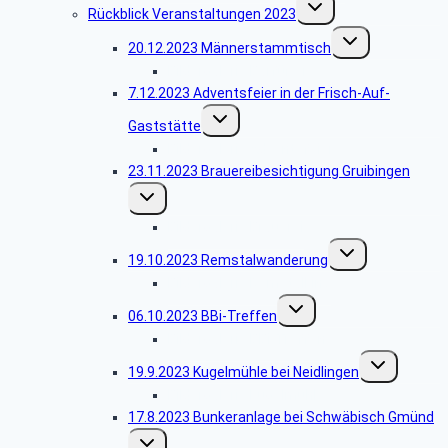
Untermenü
Rückblick Veranstaltungen 2023
umschalten
Untermenü
20.12.2023 Männerstammtisch
umschalten
Bildergalerie Barfüßer
7.12.2023 Adventsfeier in der Frisch-Auf-
Untermenü
Gaststätte
umschalten
Bildergalerie Adventsfeier
23.11.2023 Brauereibesichtigung Gruibingen
Untermenü
umschalten
Bildergalerie Brauerei
Untermenü
19.10.2023 Remstalwanderung
umschalten
Bildergalerie Remstalkino
Untermenü
06.10.2023 BBi-Treffen
umschalten
Bildergalerie BBi-Treffen
Untermenü
19.9.2023 Kugelmühle bei Neidlingen
umschalten
Bildergalerie Kugelmühle
17.8.2023 Bunkeranlage bei Schwäbisch Gmünd
Untermenü