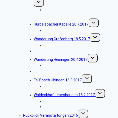
Untermenü
umschalten
Bericht und Bildergalerie Hornberg-
Knörzerhaus
Untermenü
Hürbelsbacher Kapelle 20.7.2017
umschalten
Wanderbericht zur Hürbelsbacher Kapelle
Untermenü
Wanderung Grafenberg 18.5.2017
umschalten
Bildergalerie Grafenberg
Tübingen 11.5.2017
Untermenü
Wanderung Heiningen 20.4.2017
umschalten
Bildergalerie Heiningen
Filmenachmittag 6.4.2017
Untermenü
Fa. Bosch Uhingen 16.3.2017
umschalten
Bildergalerie Fa. Bosch Uhingen
Untermenü
Waldeckhof Jebenhausen 16.2.2017
umschalten
Bildergalerie Waldeckhof
Einladung Waldeckhof
Untermenü
Rückblick Veranstaltungen 2016
umschalten