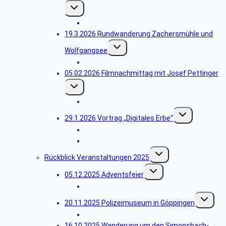
Untermenü
umschalten
Bildergalerie Hürbelsbacher Kapelle
19.3.2026 Rundwanderung Zachersmühle und
Untermenü
Wolfgangsee
umschalten
Bildergalerie Zachersmühle
05.02.2026 Filmnachmittag mit Josef Pettinger
Untermenü
umschalten
Bildergalerie Filmnachmittag
Untermenü
29.1.2026 Vortrag „Digitales Erbe“
umschalten
Bildergalerie digitales Erbe
Handout
Untermenü
Rückblick Veranstaltungen 2025
umschalten
Untermenü
05.12.2025 Adventsfeier
umschalten
Bildergalerie Adventsfeier
Untermen
20.11.2025 Polizeimuseum in Göppingen
umschalt
Bildergalerie Polizeimuseum
16.10.2025 Wanderung um den Simonsbach-