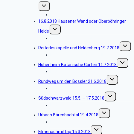
Untermenü
umschalten
Bildergalerie Herrenbachstausee
16.8.2018 Hausener Wand oder Oberböhringer
Untermenü
Heide
umschalten
Bildergalerie Oberböhringen
Unterm
Reiterleskapelle und Heldenberg 19.7.2018
umscha
Bildergalerie Reiterleskapelle
Unterme
Hohenheim Botanische Gärten 11.7.2018
umschalt
Bildergalerie Hohenheim
Untermenü
Rundweg um den Bossler 21.6.2018
umschalten
Bildergalerie Bossler
Untermenü
Südschwarzwald 15.5. – 17.5.2018
umschalten
Bildergalerie Südschwarzwald
Untermenü
Urbach Bärenbachtal 19.4.2018
umschalten
Bildergalerie Bärenbachtal
Untermenü
Filmenachmittag 15.3.2018
umschalten