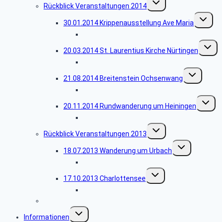
Rückblick Veranstaltungen 2014
umschalten
Unterme
30.01.2014 Krippenausstellung Ave Maria
umschalt
Bildergalerie Ave Maria
Unterm
20.03.2014 St. Laurentius Kirche Nürtingen
umscha
Bildergalerie Nürtingen
Untermenü
21.08.2014 Breitenstein Ochsenwang
umschalten
Bildergalerie Ochsenwang
Unterm
20.11.2014 Rundwanderung um Heiningen
umschal
Bildergalerie Heiningen
Untermenü
Rückblick Veranstaltungen 2013
umschalten
Untermenü
18.07.2013 Wanderung um Urbach
umschalten
Bildergalerie Urbach
Untermenü
17.10.2013 Charlottensee
umschalten
Bildergalerie Charlottensee
Rückblick Veranstaltungen 2026
Untermenü
Informationen
umschalten