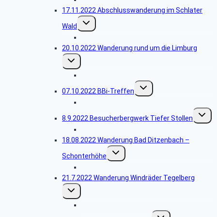
17.11.2022 Abschlusswanderung im Schlater
Untermenü
Wald
umschalten
Bildergalerie Schlat
20.10.2022 Wanderung rund um die Limburg
Untermenü
umschalten
Bildergalerie Limburg
Untermenü
07.10.2022 BBi-Treffen
umschalten
Bildergalerie BBi-Treffen 2022
Unterm
8.9.2022 Besucherbergwerk Tiefer Stollen
umscha
Bildergalerie Tiefer Stollen
18.08.2022 Wanderung Bad Ditzenbach –
Untermenü
Schonterhöhe
umschalten
Bildergalerie Schonterhöhe
21.7.2022 Wanderung Windräder Tegelberg
Untermenü
umschalten
Bildergalerie Tegelberg
Untermenü