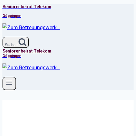
Seniorenbeirat Telekom
Zum
Inhalt
Göppingen
springen
Suchen
Seniorenbeirat Telekom
Göppingen