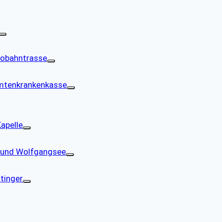
tobahntrasse
amtenkrankenkasse
apelle
 und Wolfgangsee
tinger