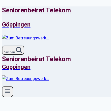
Seniorenbeirat Telekom
Zum
Inhalt
springen
Göppingen
Suchen
Seniorenbeirat Telekom
Göppingen