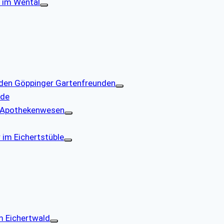
 im Wental
den Göppinger Gartenfreunden
nde
r Apothekenwesen
 im Eichertstüble
 Eichertwald