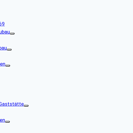
69
eubau
bau
gen
-Gaststätte
gen