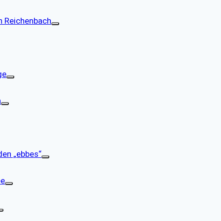
h Reichenbach
ge
n
den „ebbes“
ee