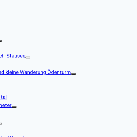
ch-Stausee
d kleine Wanderung Ödenturm
tal
meter