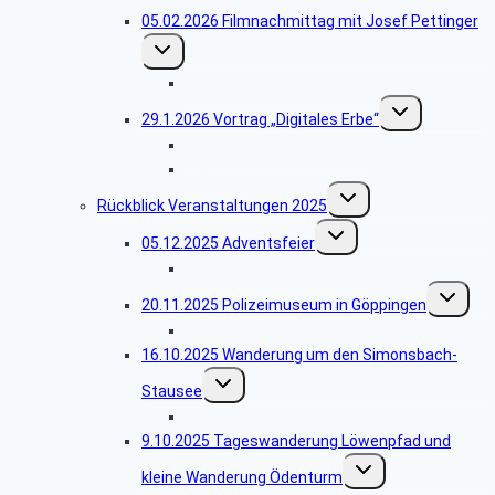
05.02.2026 Filmnachmittag mit Josef Pettinger
Untermenü
umschalten
Bildergalerie Filmnachmittag
Untermenü
29.1.2026 Vortrag „Digitales Erbe“
umschalten
Bildergalerie digitales Erbe
Handout
Untermenü
Rückblick Veranstaltungen 2025
umschalten
Untermenü
05.12.2025 Adventsfeier
umschalten
Bildergalerie Adventsfeier
Untermen
20.11.2025 Polizeimuseum in Göppingen
umschalt
Bildergalerie Polizeimuseum
16.10.2025 Wanderung um den Simonsbach-
Untermenü
Stausee
umschalten
Bildergalerie Simonsbachstausee
9.10.2025 Tageswanderung Löwenpfad und
Untermenü
kleine Wanderung Ödenturm
umschalten