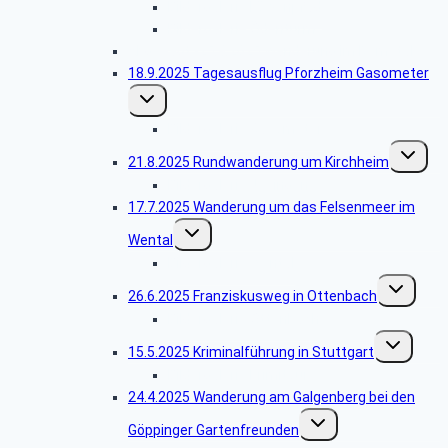
Bildergalerie Löwenpfad
Bildergalerie Ödenturm
Abgesagt -25.9.2025 Wanderung im Remstal
18.9.2025 Tagesausflug Pforzheim Gasometer
Untermenü
umschalten
Bildergalerie Gasometer
Unterme
21.8.2025 Rundwanderung um Kirchheim
umschalt
Bildergalerie Jesingen
17.7.2025 Wanderung um das Felsenmeer im
Untermenü
Wental
umschalten
Bildergalerie Wental
Untermenü
26.6.2025 Franziskusweg in Ottenbach
umschalten
Bildergalerie Ottenbach
Untermenü
15.5.2025 Kriminalführung in Stuttgart
umschalten
Bildergalerie Krimitour
24.4.2025 Wanderung am Galgenberg bei den
Untermenü
Göppinger Gartenfreunden
umschalten