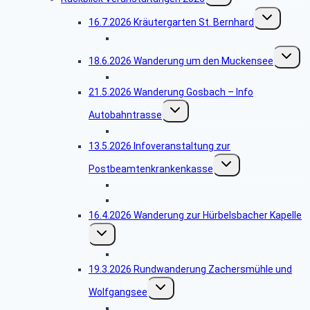
Untermenü
16.7.2026 Kräutergarten St. Bernhard
umschalten
Bildergalerie St. Bernhard
Unterm
18.6.2026 Wanderung um den Muckensee
umschal
Bildergalerie Muckensee
21.5.2026 Wanderung Gosbach – Info
Untermenü
Autobahntrasse
umschalten
Bildergalerie Tierstein
13.5.2026 Infoveranstaltung zur
Untermenü
Postbeamtenkrankenkasse
umschalten
Bildergalerie Vortrag
Präsentation
16.4.2026 Wanderung zur Hürbelsbacher Kapelle
Untermenü
umschalten
Bildergalerie Hürbelsbacher Kapelle
19.3.2026 Rundwanderung Zachersmühle und
Untermenü
Wolfgangsee
umschalten
Bildergalerie Zachersmühle