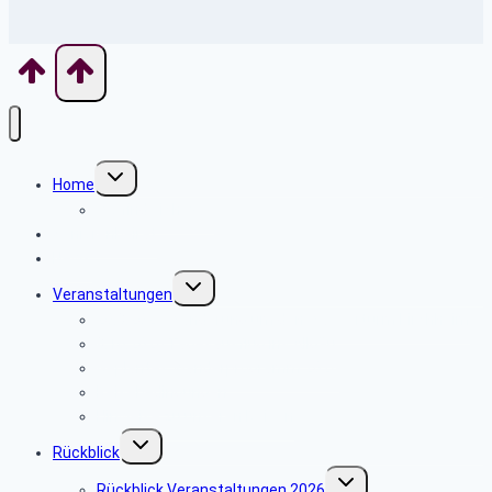
Untermenü
Home
umschalten
Wo finde ich was
Seniorenbeirat
News
Untermenü
Veranstaltungen
umschalten
20.8.2026 Wanderung um den Wasserturm Kirchheim
8.10.2026 Tagesausflug ins Allgäu
Geplantes Wanderprogramm 2026
Reisebedingungen
Hinweise zu unseren Reisen
Untermenü
Rückblick
umschalten
Untermenü
Rückblick Veranstaltungen 2026
umschalten