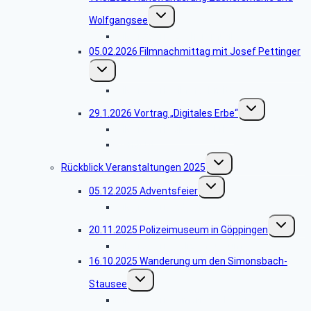
Untermenü
Wolfgangsee
umschalten
Bildergalerie Zachersmühle
05.02.2026 Filmnachmittag mit Josef Pettinger
Untermenü
umschalten
Bildergalerie Filmnachmittag
Untermenü
29.1.2026 Vortrag „Digitales Erbe“
umschalten
Bildergalerie digitales Erbe
Handout
Untermenü
Rückblick Veranstaltungen 2025
umschalten
Untermenü
05.12.2025 Adventsfeier
umschalten
Bildergalerie Adventsfeier
Untermen
20.11.2025 Polizeimuseum in Göppingen
umschalt
Bildergalerie Polizeimuseum
16.10.2025 Wanderung um den Simonsbach-
Untermenü
Stausee
umschalten
Bildergalerie Simonsbachstausee