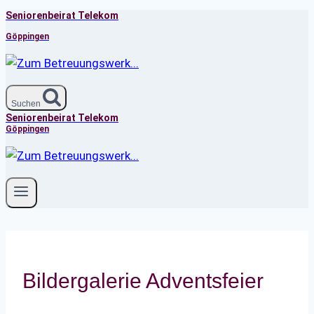
Seniorenbeirat Telekom
Zum
Inhalt
Göppingen
springen
Suchen
Seniorenbeirat Telekom
Göppingen
Bildergalerie Adventsfeier