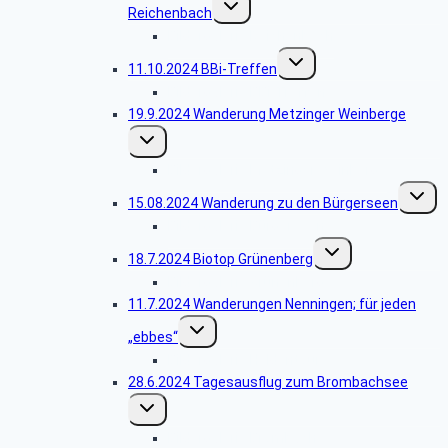
Reichenbach
umschalten
Bildergalerie Reichenbach
Untermenü
11.10.2024 BBi-Treffen
umschalten
Bildergalerie BBi-Treffen
19.9.2024 Wanderung Metzinger Weinberge
Untermenü
umschalten
Bildergalerie Metzinger Weinberge
Unterm
15.08.2024 Wanderung zu den Bürgerseen
umscha
Bildergalerie Bürgerseen
Untermenü
18.7.2024 Biotop Grünenberg
umschalten
Bildergalerie Grünenberg
11.7.2024 Wanderungen Nenningen; für jeden
Untermenü
„ebbes“
umschalten
Bildergalerie Heldentour
28.6.2024 Tagesausflug zum Brombachsee
Untermenü
umschalten
Bildergalerie Brombachsee