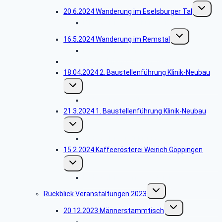
Unterme
20.6.2024 Wanderung im Eselsburger Tal
umschalt
Bildergalerie Eselsburger Tal
Untermenü
16.5.2024 Wanderung im Remstal
umschalten
Bildergalerie Grafenberg
25.04.2024 Lehrjahrstreffen Jahrgang 1969
18.04.2024 2. Baustellenführung Klinik-Neubau
Untermenü
umschalten
Bildergalerie 2. Führung
21.3.2024 1. Baustellenführung Klinik-Neubau
Untermenü
umschalten
Bildergalerie 1. Führung
15.2.2024 Kaffeerösterei Weirich Göppingen
Untermenü
umschalten
Bildergalerie Kaffeerösterei
Untermenü
Rückblick Veranstaltungen 2023
umschalten
Untermenü
20.12.2023 Männerstammtisch
umschalten
Bildergalerie Barfüßer