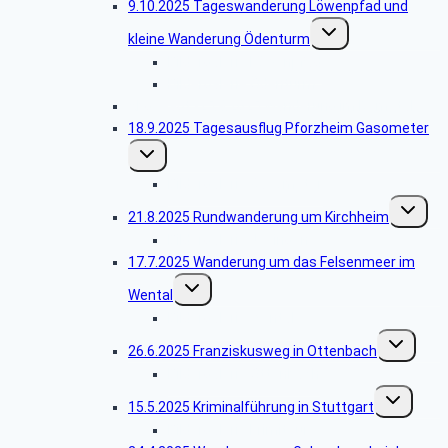
9.10.2025 Tageswanderung Löwenpfad und
Untermenü
kleine Wanderung Ödenturm
umschalten
Bildergalerie Löwenpfad
Bildergalerie Ödenturm
Abgesagt -25.9.2025 Wanderung im Remstal
18.9.2025 Tagesausflug Pforzheim Gasometer
Untermenü
umschalten
Bildergalerie Gasometer
Unterme
21.8.2025 Rundwanderung um Kirchheim
umschalt
Bildergalerie Jesingen
17.7.2025 Wanderung um das Felsenmeer im
Untermenü
Wental
umschalten
Bildergalerie Wental
Untermenü
26.6.2025 Franziskusweg in Ottenbach
umschalten
Bildergalerie Ottenbach
Untermenü
15.5.2025 Kriminalführung in Stuttgart
umschalten
Bildergalerie Krimitour