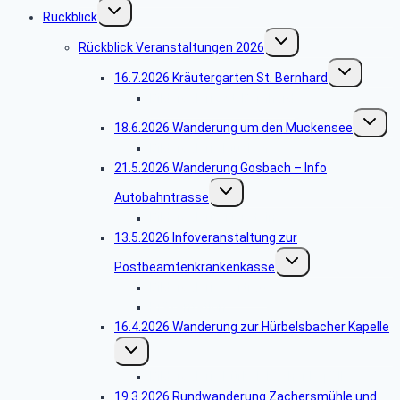
Untermenü
Rückblick
umschalten
Untermenü
Rückblick Veranstaltungen 2026
umschalten
Untermenü
16.7.2026 Kräutergarten St. Bernhard
umschalten
Bildergalerie St. Bernhard
Unterm
18.6.2026 Wanderung um den Muckensee
umschal
Bildergalerie Muckensee
21.5.2026 Wanderung Gosbach – Info
Untermenü
Autobahntrasse
umschalten
Bildergalerie Tierstein
13.5.2026 Infoveranstaltung zur
Untermenü
Postbeamtenkrankenkasse
umschalten
Bildergalerie Vortrag
Präsentation
16.4.2026 Wanderung zur Hürbelsbacher Kapelle
Untermenü
umschalten
Bildergalerie Hürbelsbacher Kapelle
19.3.2026 Rundwanderung Zachersmühle und