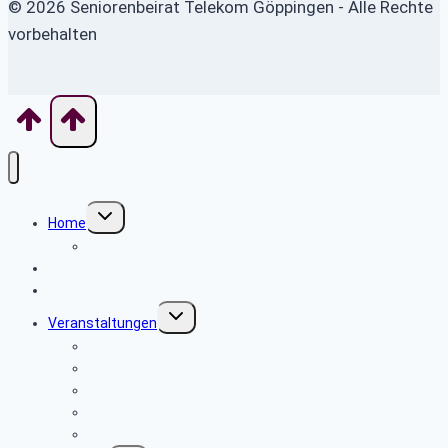
© 2026 Seniorenbeirat Telekom Göppingen - Alle Rechte
vorbehalten
Untermenü
Home
umschalten
Wo finde ich was
Seniorenbeirat
News
Untermenü
Veranstaltungen
umschalten
20.8.2026 Wanderung um den Wasserturm Kirchheim
8.10.2026 Tagesausflug ins Allgäu
Geplantes Wanderprogramm 2026
Reisebedingungen
Hinweise zu unseren Reisen