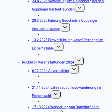
24.4.2025 Wanderung am Galgenberg bei den
Untermenü
Göppinger Gartenfreunden
umschalten
Bildergalerie Wanderung Gartenfreunde
20.3.2025 Führung Geschichte Göppinger
Untermenü
Apothekenwesen
umschalten
Bildergalerie Apotheken
13.2.2025 Filmvorführung Josef Pettinger im
Untermenü
Eichertstüble
umschalten
Bildergalerie Filme
Untermenü
Rückblick Veranstaltungen 2024
umschalten
Untermenü
6.12.2024 Adventsfeier
umschalten
Bildergalerie Adventsfeier
Weihnachtsgedicht
21.11.2024 Jahresabschlusswanderung im
Untermenü
Eichertwald
umschalten
Bildergalerie Eichertwald
17.10.2024 Wanderung von Donzdorf nach
Untermenü