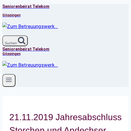
Seniorenbeirat Telekom
Zum
Inhalt
Göppingen
springen
Suchen
Seniorenbeirat Telekom
Göppingen
21.11.2019 Jahresabschluss
Storchen und Andechser