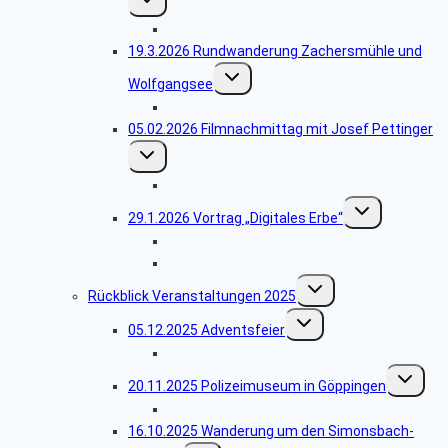
umschalten
Bildergalerie Hürbelsbacher Kapelle
19.3.2026 Rundwanderung Zachersmühle und
Untermenü
Wolfgangsee
umschalten
Bildergalerie Zachersmühle
05.02.2026 Filmnachmittag mit Josef Pettinger
Untermenü
umschalten
Bildergalerie Filmnachmittag
Untermenü
29.1.2026 Vortrag „Digitales Erbe“
umschalten
Bildergalerie digitales Erbe
Handout
Untermenü
Rückblick Veranstaltungen 2025
umschalten
Untermenü
05.12.2025 Adventsfeier
umschalten
Bildergalerie Adventsfeier
Untermen
20.11.2025 Polizeimuseum in Göppingen
umschalt
Bildergalerie Polizeimuseum
16.10.2025 Wanderung um den Simonsbach-