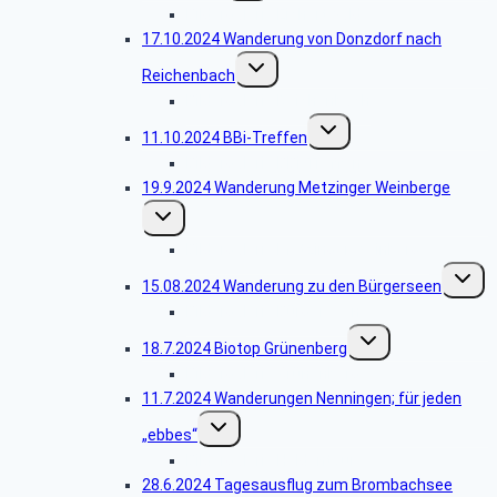
Bildergalerie Eichertwald
17.10.2024 Wanderung von Donzdorf nach
Untermenü
Reichenbach
umschalten
Bildergalerie Reichenbach
Untermenü
11.10.2024 BBi-Treffen
umschalten
Bildergalerie BBi-Treffen
19.9.2024 Wanderung Metzinger Weinberge
Untermenü
umschalten
Bildergalerie Metzinger Weinberge
Unterm
15.08.2024 Wanderung zu den Bürgerseen
umscha
Bildergalerie Bürgerseen
Untermenü
18.7.2024 Biotop Grünenberg
umschalten
Bildergalerie Grünenberg
11.7.2024 Wanderungen Nenningen; für jeden
Untermenü
„ebbes“
umschalten
Bildergalerie Heldentour
28.6.2024 Tagesausflug zum Brombachsee