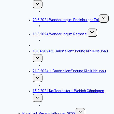
Untermenü
umschalten
Bildergalerie Brombachsee
Unterme
20.6.2024 Wanderung im Eselsburger Tal
umschalt
Bildergalerie Eselsburger Tal
Untermenü
16.5.2024 Wanderung im Remstal
umschalten
Bildergalerie Grafenberg
25.04.2024 Lehrjahrstreffen Jahrgang 1969
18.04.2024 2. Baustellenführung Klinik-Neubau
Untermenü
umschalten
Bildergalerie 2. Führung
21.3.2024 1. Baustellenführung Klinik-Neubau
Untermenü
umschalten
Bildergalerie 1. Führung
15.2.2024 Kaffeerösterei Weirich Göppingen
Untermenü
umschalten
Bildergalerie Kaffeerösterei
Untermenü
Rückblick Veranstaltungen 2023
umschalten