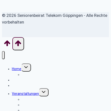
© 2026 Seniorenbeirat Telekom Göppingen - Alle Rechte
vorbehalten
Untermenü
Home
umschalten
Wo finde ich was
Seniorenbeirat
News
Untermenü
Veranstaltungen
umschalten
20.8.2026 Wanderung um den Wasserturm Kirchheim
8.10.2026 Tagesausflug ins Allgäu
Geplantes Wanderprogramm 2026