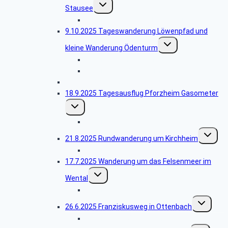
Untermenü
Stausee
umschalten
Bildergalerie Simonsbachstausee
9.10.2025 Tageswanderung Löwenpfad und
Untermenü
kleine Wanderung Ödenturm
umschalten
Bildergalerie Löwenpfad
Bildergalerie Ödenturm
Abgesagt -25.9.2025 Wanderung im Remstal
18.9.2025 Tagesausflug Pforzheim Gasometer
Untermenü
umschalten
Bildergalerie Gasometer
Unterme
21.8.2025 Rundwanderung um Kirchheim
umschalt
Bildergalerie Jesingen
17.7.2025 Wanderung um das Felsenmeer im
Untermenü
Wental
umschalten
Bildergalerie Wental
Untermenü
26.6.2025 Franziskusweg in Ottenbach
umschalten
Bildergalerie Ottenbach