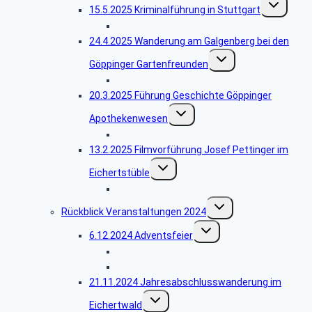
Untermenü
15.5.2025 Kriminalführung in Stuttgart
umschalten
Bildergalerie Krimitour
24.4.2025 Wanderung am Galgenberg bei den
Untermenü
Göppinger Gartenfreunden
umschalten
Bildergalerie Wanderung Gartenfreunde
20.3.2025 Führung Geschichte Göppinger
Untermenü
Apothekenwesen
umschalten
Bildergalerie Apotheken
13.2.2025 Filmvorführung Josef Pettinger im
Untermenü
Eichertstüble
umschalten
Bildergalerie Filme
Untermenü
Rückblick Veranstaltungen 2024
umschalten
Untermenü
6.12.2024 Adventsfeier
umschalten
Bildergalerie Adventsfeier
Weihnachtsgedicht
21.11.2024 Jahresabschlusswanderung im
Untermenü
Eichertwald
umschalten