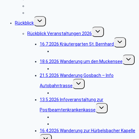
Reisebedingungen
Hinweise zu unseren Reisen
Untermenü
Rückblick
umschalten
Untermenü
Rückblick Veranstaltungen 2026
umschalten
Untermenü
16.7.2026 Kräutergarten St. Bernhard
umschalten
Bildergalerie St. Bernhard
Unterm
18.6.2026 Wanderung um den Muckensee
umschal
Bildergalerie Muckensee
21.5.2026 Wanderung Gosbach – Info
Untermenü
Autobahntrasse
umschalten
Bildergalerie Tierstein
13.5.2026 Infoveranstaltung zur
Untermenü
Postbeamtenkrankenkasse
umschalten
Bildergalerie Vortrag
Präsentation
16.4.2026 Wanderung zur Hürbelsbacher Kapelle
Untermenü