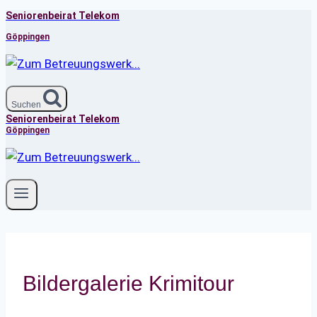
Seniorenbeirat Telekom
Zum
Inhalt
Göppingen
springen
Suchen
Seniorenbeirat Telekom
Göppingen
Bildergalerie Krimitour