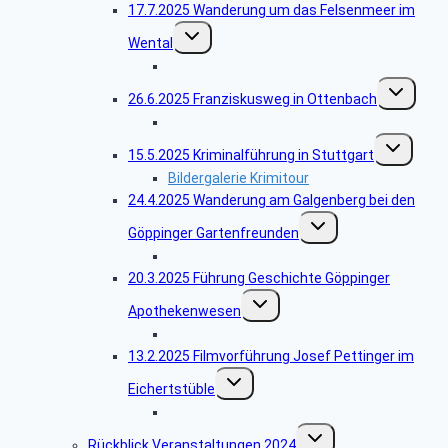
17.7.2025 Wanderung um das Felsenmeer im
Untermenü
Wental
umschalten
Bildergalerie Wental
Untermenü
26.6.2025 Franziskusweg in Ottenbach
umschalten
Bildergalerie Ottenbach
Untermenü
15.5.2025 Kriminalführung in Stuttgart
umschalten
Bildergalerie Krimitour
24.4.2025 Wanderung am Galgenberg bei den
Untermenü
Göppinger Gartenfreunden
umschalten
Bildergalerie Wanderung Gartenfreunde
20.3.2025 Führung Geschichte Göppinger
Untermenü
Apothekenwesen
umschalten
Bildergalerie Apotheken
13.2.2025 Filmvorführung Josef Pettinger im
Untermenü
Eichertstüble
umschalten
Bildergalerie Filme
Untermenü
Rückblick Veranstaltungen 2024
umschalten