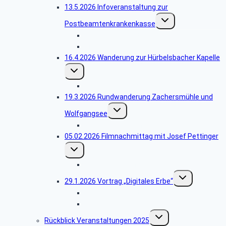
13.5.2026 Infoveranstaltung zur
Untermenü
Postbeamtenkrankenkasse
umschalten
Bildergalerie Vortrag
Präsentation
16.4.2026 Wanderung zur Hürbelsbacher Kapelle
Untermenü
umschalten
Bildergalerie Hürbelsbacher Kapelle
19.3.2026 Rundwanderung Zachersmühle und
Untermenü
Wolfgangsee
umschalten
Bildergalerie Zachersmühle
05.02.2026 Filmnachmittag mit Josef Pettinger
Untermenü
umschalten
Bildergalerie Filmnachmittag
Untermenü
29.1.2026 Vortrag „Digitales Erbe“
umschalten
Bildergalerie digitales Erbe
Handout
Untermenü
Rückblick Veranstaltungen 2025
umschalten