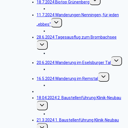
18.7.2024 Biotop Grünenberg
umschalten
Bildergalerie Grünenberg
11.7.2024 Wanderungen Nenningen; für jeden
Untermenü
„ebbes“
umschalten
Bildergalerie Heldentour
28.6.2024 Tagesausflug zum Brombachsee
Untermenü
umschalten
Bildergalerie Brombachsee
Unterme
20.6.2024 Wanderung im Eselsburger Tal
umschalt
Bildergalerie Eselsburger Tal
Untermenü
16.5.2024 Wanderung im Remstal
umschalten
Bildergalerie Grafenberg
25.04.2024 Lehrjahrstreffen Jahrgang 1969
18.04.2024 2. Baustellenführung Klinik-Neubau
Untermenü
umschalten
Bildergalerie 2. Führung
21.3.2024 1. Baustellenführung Klinik-Neubau
Untermenü