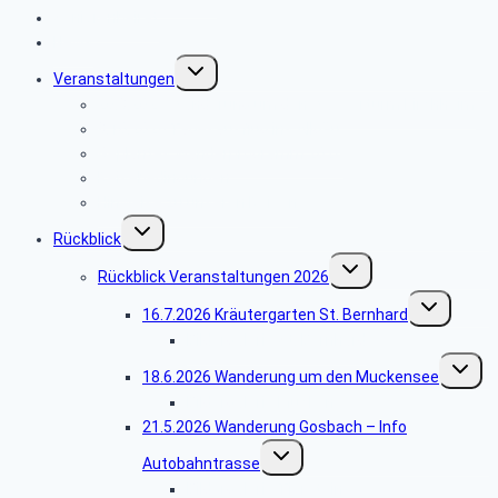
Seniorenbeirat
News
Untermenü
Veranstaltungen
umschalten
20.8.2026 Wanderung um den Wasserturm Kirchheim
8.10.2026 Tagesausflug ins Allgäu
Geplantes Wanderprogramm 2026
Reisebedingungen
Hinweise zu unseren Reisen
Untermenü
Rückblick
umschalten
Untermenü
Rückblick Veranstaltungen 2026
umschalten
Untermenü
16.7.2026 Kräutergarten St. Bernhard
umschalten
Bildergalerie St. Bernhard
Unterm
18.6.2026 Wanderung um den Muckensee
umschal
Bildergalerie Muckensee
21.5.2026 Wanderung Gosbach – Info
Untermenü
Autobahntrasse
umschalten
Bildergalerie Tierstein