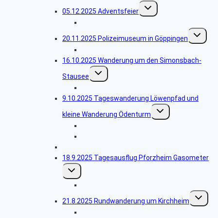
Untermenü
05.12.2025 Adventsfeier
umschalten
Bildergalerie Adventsfeier
Untermen
20.11.2025 Polizeimuseum in Göppingen
umschalt
Bildergalerie Polizeimuseum
16.10.2025 Wanderung um den Simonsbach-
Untermenü
Stausee
umschalten
Bildergalerie Simonsbachstausee
9.10.2025 Tageswanderung Löwenpfad und
Untermenü
kleine Wanderung Ödenturm
umschalten
Bildergalerie Löwenpfad
Bildergalerie Ödenturm
Abgesagt -25.9.2025 Wanderung im Remstal
18.9.2025 Tagesausflug Pforzheim Gasometer
Untermenü
umschalten
Bildergalerie Gasometer
Unterme
21.8.2025 Rundwanderung um Kirchheim
umschalt
Bildergalerie Jesingen