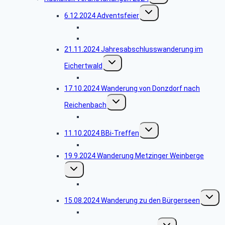
Untermenü
6.12.2024 Adventsfeier
umschalten
Bildergalerie Adventsfeier
Weihnachtsgedicht
21.11.2024 Jahresabschlusswanderung im
Untermenü
Eichertwald
umschalten
Bildergalerie Eichertwald
17.10.2024 Wanderung von Donzdorf nach
Untermenü
Reichenbach
umschalten
Bildergalerie Reichenbach
Untermenü
11.10.2024 BBi-Treffen
umschalten
Bildergalerie BBi-Treffen
19.9.2024 Wanderung Metzinger Weinberge
Untermenü
umschalten
Bildergalerie Metzinger Weinberge
Unterm
15.08.2024 Wanderung zu den Bürgerseen
umscha
Bildergalerie Bürgerseen
Untermenü