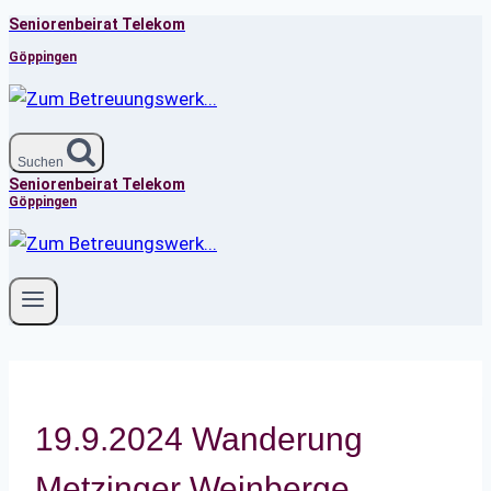
Seniorenbeirat Telekom
Zum
Inhalt
Göppingen
springen
Suchen
Seniorenbeirat Telekom
Göppingen
19.9.2024 Wanderung
Metzinger Weinberge