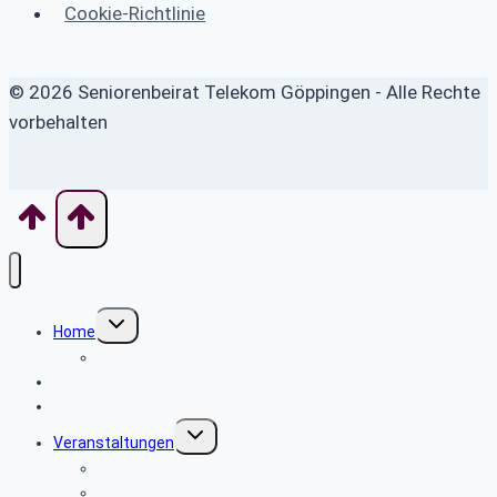
Cookie-Richtlinie
© 2026 Seniorenbeirat Telekom Göppingen - Alle Rechte
vorbehalten
Untermenü
Home
umschalten
Wo finde ich was
Seniorenbeirat
News
Untermenü
Veranstaltungen
umschalten
20.8.2026 Wanderung um den Wasserturm Kirchheim
8.10.2026 Tagesausflug ins Allgäu