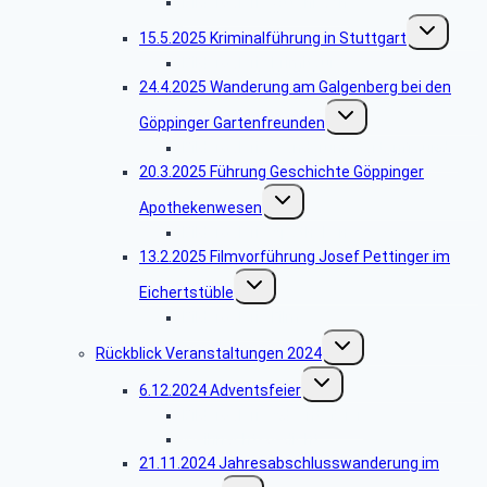
Bildergalerie Ottenbach
Untermenü
15.5.2025 Kriminalführung in Stuttgart
umschalten
Bildergalerie Krimitour
24.4.2025 Wanderung am Galgenberg bei den
Untermenü
Göppinger Gartenfreunden
umschalten
Bildergalerie Wanderung Gartenfreunde
20.3.2025 Führung Geschichte Göppinger
Untermenü
Apothekenwesen
umschalten
Bildergalerie Apotheken
13.2.2025 Filmvorführung Josef Pettinger im
Untermenü
Eichertstüble
umschalten
Bildergalerie Filme
Untermenü
Rückblick Veranstaltungen 2024
umschalten
Untermenü
6.12.2024 Adventsfeier
umschalten
Bildergalerie Adventsfeier
Weihnachtsgedicht
21.11.2024 Jahresabschlusswanderung im
Untermenü