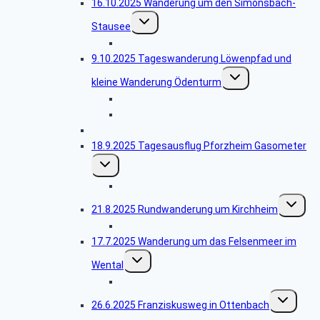
16.10.2025 Wanderung um den Simonsbach-
Untermenü
Stausee
umschalten
Bildergalerie Simonsbachstausee
9.10.2025 Tageswanderung Löwenpfad und
Untermenü
kleine Wanderung Ödenturm
umschalten
Bildergalerie Löwenpfad
Bildergalerie Ödenturm
Abgesagt -25.9.2025 Wanderung im Remstal
18.9.2025 Tagesausflug Pforzheim Gasometer
Untermenü
umschalten
Bildergalerie Gasometer
Unterme
21.8.2025 Rundwanderung um Kirchheim
umschalt
Bildergalerie Jesingen
17.7.2025 Wanderung um das Felsenmeer im
Untermenü
Wental
umschalten
Bildergalerie Wental
Untermenü
26.6.2025 Franziskusweg in Ottenbach
umschalten