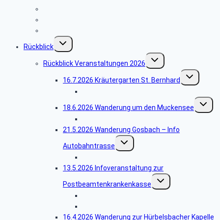
Geplantes Wanderprogramm 2026
Reisebedingungen
Hinweise zu unseren Reisen
Untermenü
Rückblick
umschalten
Untermenü
Rückblick Veranstaltungen 2026
umschalten
Untermenü
16.7.2026 Kräutergarten St. Bernhard
umschalten
Bildergalerie St. Bernhard
Unterm
18.6.2026 Wanderung um den Muckensee
umschal
Bildergalerie Muckensee
21.5.2026 Wanderung Gosbach – Info
Untermenü
Autobahntrasse
umschalten
Bildergalerie Tierstein
13.5.2026 Infoveranstaltung zur
Untermenü
Postbeamtenkrankenkasse
umschalten
Bildergalerie Vortrag
Präsentation
16.4.2026 Wanderung zur Hürbelsbacher Kapelle