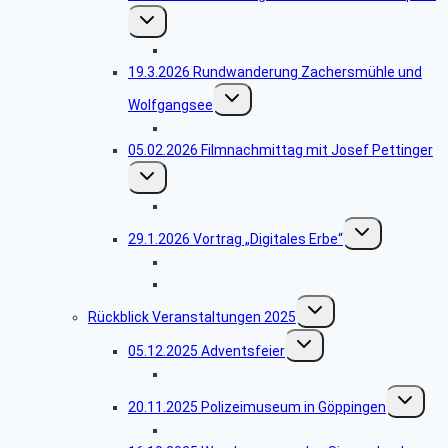
Untermenü
umschalten
Bildergalerie Hürbelsbacher Kapelle
19.3.2026 Rundwanderung Zachersmühle und
Untermenü
Wolfgangsee
umschalten
Bildergalerie Zachersmühle
05.02.2026 Filmnachmittag mit Josef Pettinger
Untermenü
umschalten
Bildergalerie Filmnachmittag
Untermenü
29.1.2026 Vortrag „Digitales Erbe“
umschalten
Bildergalerie digitales Erbe
Handout
Untermenü
Rückblick Veranstaltungen 2025
umschalten
Untermenü
05.12.2025 Adventsfeier
umschalten
Bildergalerie Adventsfeier
Untermen
20.11.2025 Polizeimuseum in Göppingen
umschalt
Bildergalerie Polizeimuseum