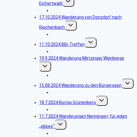
Eichertwald
umschalten
Bildergalerie Eichertwald
17.10.2024 Wanderung von Donzdorf nach
Untermenü
Reichenbach
umschalten
Bildergalerie Reichenbach
Untermenü
11.10.2024 BBi-Treffen
umschalten
Bildergalerie BBi-Treffen
19.9.2024 Wanderung Metzinger Weinberge
Untermenü
umschalten
Bildergalerie Metzinger Weinberge
Unterm
15.08.2024 Wanderung zu den Bürgerseen
umscha
Bildergalerie Bürgerseen
Untermenü
18.7.2024 Biotop Grünenberg
umschalten
Bildergalerie Grünenberg
11.7.2024 Wanderungen Nenningen; für jeden
Untermenü
„ebbes“
umschalten
Bildergalerie Heldentour