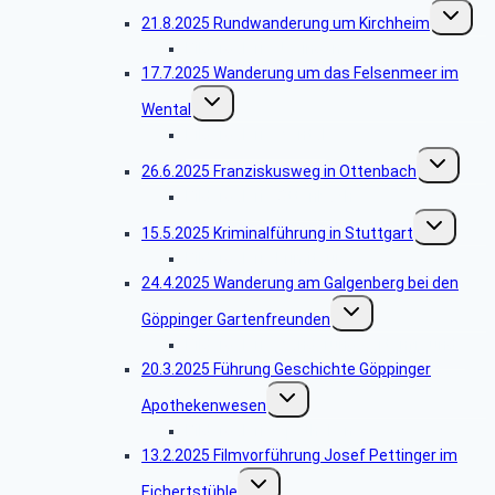
Unterme
21.8.2025 Rundwanderung um Kirchheim
umschalt
Bildergalerie Jesingen
17.7.2025 Wanderung um das Felsenmeer im
Untermenü
Wental
umschalten
Bildergalerie Wental
Untermenü
26.6.2025 Franziskusweg in Ottenbach
umschalten
Bildergalerie Ottenbach
Untermenü
15.5.2025 Kriminalführung in Stuttgart
umschalten
Bildergalerie Krimitour
24.4.2025 Wanderung am Galgenberg bei den
Untermenü
Göppinger Gartenfreunden
umschalten
Bildergalerie Wanderung Gartenfreunde
20.3.2025 Führung Geschichte Göppinger
Untermenü
Apothekenwesen
umschalten
Bildergalerie Apotheken
13.2.2025 Filmvorführung Josef Pettinger im
Untermenü
Eichertstüble
umschalten