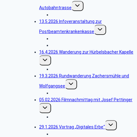
Untermenü
Autobahntrasse
umschalten
Bildergalerie Tierstein
13.5.2026 Infoveranstaltung zur
Untermenü
Postbeamtenkrankenkasse
umschalten
Bildergalerie Vortrag
Präsentation
16.4.2026 Wanderung zur Hürbelsbacher Kapelle
Untermenü
umschalten
Bildergalerie Hürbelsbacher Kapelle
19.3.2026 Rundwanderung Zachersmühle und
Untermenü
Wolfgangsee
umschalten
Bildergalerie Zachersmühle
05.02.2026 Filmnachmittag mit Josef Pettinger
Untermenü
umschalten
Bildergalerie Filmnachmittag
Untermenü
29.1.2026 Vortrag „Digitales Erbe“
umschalten
Bildergalerie digitales Erbe