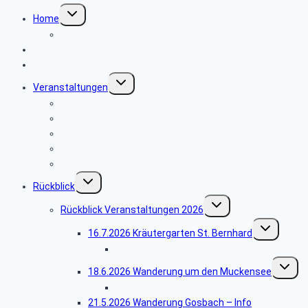
Untermenü
Home
umschalten
Wo finde ich was
Seniorenbeirat
News
Untermenü
Veranstaltungen
umschalten
20.8.2026 Wanderung um den Wasserturm Kirchheim
8.10.2026 Tagesausflug ins Allgäu
Geplantes Wanderprogramm 2026
Reisebedingungen
Hinweise zu unseren Reisen
Untermenü
Rückblick
umschalten
Untermenü
Rückblick Veranstaltungen 2026
umschalten
Untermenü
16.7.2026 Kräutergarten St. Bernhard
umschalten
Bildergalerie St. Bernhard
Unterm
18.6.2026 Wanderung um den Muckensee
umschal
Bildergalerie Muckensee
21.5.2026 Wanderung Gosbach – Info