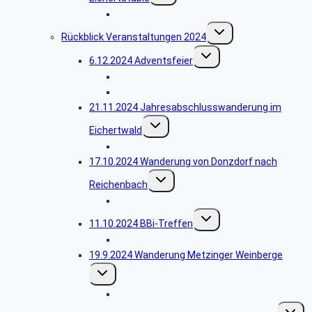
Bildergalerie Filme
Untermenü
Rückblick Veranstaltungen 2024
umschalten
Untermenü
6.12.2024 Adventsfeier
umschalten
Bildergalerie Adventsfeier
Weihnachtsgedicht
21.11.2024 Jahresabschlusswanderung im
Untermenü
Eichertwald
umschalten
Bildergalerie Eichertwald
17.10.2024 Wanderung von Donzdorf nach
Untermenü
Reichenbach
umschalten
Bildergalerie Reichenbach
Untermenü
11.10.2024 BBi-Treffen
umschalten
Bildergalerie BBi-Treffen
19.9.2024 Wanderung Metzinger Weinberge
Untermenü
umschalten
Bildergalerie Metzinger Weinberge
Unterm