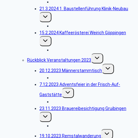
Bildergalerie 2. Führung
21.3.2024 1. Baustellenführung Klinik-Neubau
Untermenü
umschalten
Bildergalerie 1. Führung
15.2.2024 Kaffeerösterei Weirich Göppingen
Untermenü
umschalten
Bildergalerie Kaffeerösterei
Untermenü
Rückblick Veranstaltungen 2023
umschalten
Untermenü
20.12.2023 Männerstammtisch
umschalten
Bildergalerie Barfüßer
7.12.2023 Adventsfeier in der Frisch-Auf-
Untermenü
Gaststätte
umschalten
Bildergalerie Adventsfeier
23.11.2023 Brauereibesichtigung Gruibingen
Untermenü
umschalten
Bildergalerie Brauerei
Untermenü
19.10.2023 Remstalwanderung
umschalten