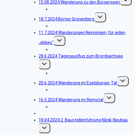
15.08.2024 Wanderung zu den Bürgerseen
umscha
Bildergalerie Bürgerseen
Untermenü
18.7.2024 Biotop Grünenberg
umschalten
Bildergalerie Grünenberg
11.7.2024 Wanderungen Nenningen; für jeden
Untermenü
„ebbes“
umschalten
Bildergalerie Heldentour
28.6.2024 Tagesausflug zum Brombachsee
Untermenü
umschalten
Bildergalerie Brombachsee
Unterme
20.6.2024 Wanderung im Eselsburger Tal
umschalt
Bildergalerie Eselsburger Tal
Untermenü
16.5.2024 Wanderung im Remstal
umschalten
Bildergalerie Grafenberg
25.04.2024 Lehrjahrstreffen Jahrgang 1969
18.04.2024 2. Baustellenführung Klinik-Neubau
Untermenü
umschalten