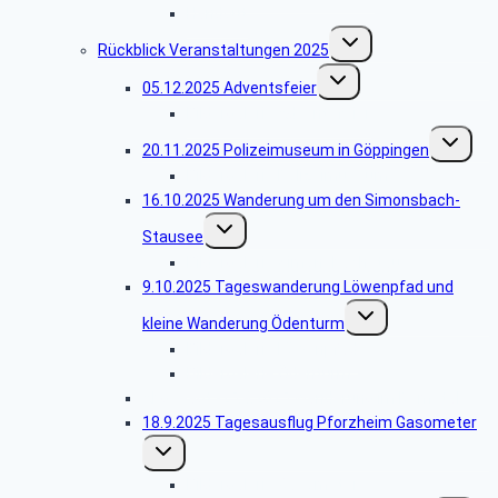
Handout
Untermenü
Rückblick Veranstaltungen 2025
umschalten
Untermenü
05.12.2025 Adventsfeier
umschalten
Bildergalerie Adventsfeier
Untermen
20.11.2025 Polizeimuseum in Göppingen
umschalt
Bildergalerie Polizeimuseum
16.10.2025 Wanderung um den Simonsbach-
Untermenü
Stausee
umschalten
Bildergalerie Simonsbachstausee
9.10.2025 Tageswanderung Löwenpfad und
Untermenü
kleine Wanderung Ödenturm
umschalten
Bildergalerie Löwenpfad
Bildergalerie Ödenturm
Abgesagt -25.9.2025 Wanderung im Remstal
18.9.2025 Tagesausflug Pforzheim Gasometer
Untermenü
umschalten
Bildergalerie Gasometer