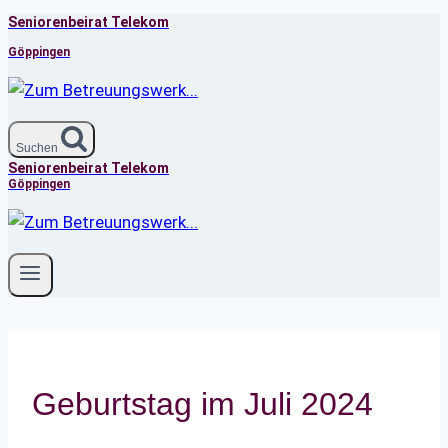
Seniorenbeirat Telekom
Zum
Inhalt
Göppingen
springen
Suchen
Seniorenbeirat Telekom
Göppingen
Geburtstag im Juli 2024