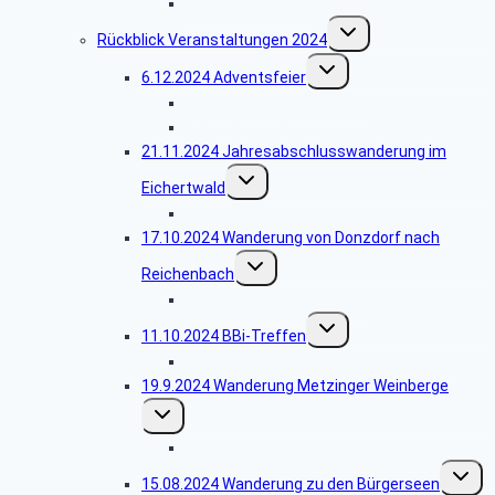
Bildergalerie Filme
Untermenü
Rückblick Veranstaltungen 2024
umschalten
Untermenü
6.12.2024 Adventsfeier
umschalten
Bildergalerie Adventsfeier
Weihnachtsgedicht
21.11.2024 Jahresabschlusswanderung im
Untermenü
Eichertwald
umschalten
Bildergalerie Eichertwald
17.10.2024 Wanderung von Donzdorf nach
Untermenü
Reichenbach
umschalten
Bildergalerie Reichenbach
Untermenü
11.10.2024 BBi-Treffen
umschalten
Bildergalerie BBi-Treffen
19.9.2024 Wanderung Metzinger Weinberge
Untermenü
umschalten
Bildergalerie Metzinger Weinberge
Unterm
15.08.2024 Wanderung zu den Bürgerseen
umscha