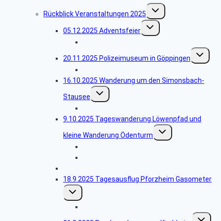
Untermenü
Rückblick Veranstaltungen 2025
umschalten
Untermenü
05.12.2025 Adventsfeier
umschalten
Bildergalerie Adventsfeier
Untermen
20.11.2025 Polizeimuseum in Göppingen
umschalt
Bildergalerie Polizeimuseum
16.10.2025 Wanderung um den Simonsbach-
Untermenü
Stausee
umschalten
Bildergalerie Simonsbachstausee
9.10.2025 Tageswanderung Löwenpfad und
Untermenü
kleine Wanderung Ödenturm
umschalten
Bildergalerie Löwenpfad
Bildergalerie Ödenturm
Abgesagt -25.9.2025 Wanderung im Remstal
18.9.2025 Tagesausflug Pforzheim Gasometer
Untermenü
umschalten
Bildergalerie Gasometer
Unterme