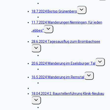
Bildergalerie Bürgerseen
Untermenü
18.7.2024 Biotop Grünenberg
umschalten
Bildergalerie Grünenberg
11.7.2024 Wanderungen Nenningen; für jeden
Untermenü
„ebbes“
umschalten
Bildergalerie Heldentour
28.6.2024 Tagesausflug zum Brombachsee
Untermenü
umschalten
Bildergalerie Brombachsee
Unterme
20.6.2024 Wanderung im Eselsburger Tal
umschalt
Bildergalerie Eselsburger Tal
Untermenü
16.5.2024 Wanderung im Remstal
umschalten
Bildergalerie Grafenberg
25.04.2024 Lehrjahrstreffen Jahrgang 1969
18.04.2024 2. Baustellenführung Klinik-Neubau
Untermenü
umschalten
Bildergalerie 2. Führung