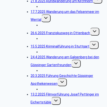
21.8.2025 Rundwanderung um Kirchheim
umschalt
Bildergalerie Jesingen
17.7.2025 Wanderung um das Felsenmeer im
Untermenü
Wental
umschalten
Bildergalerie Wental
Untermenü
26.6.2025 Franziskusweg in Ottenbach
umschalten
Bildergalerie Ottenbach
Untermenü
15.5.2025 Kriminalführung in Stuttgart
umschalten
Bildergalerie Krimitour
24.4.2025 Wanderung am Galgenberg bei den
Untermenü
Göppinger Gartenfreunden
umschalten
Bildergalerie Wanderung Gartenfreunde
20.3.2025 Führung Geschichte Göppinger
Untermenü
Apothekenwesen
umschalten
Bildergalerie Apotheken
13.2.2025 Filmvorführung Josef Pettinger im
Untermenü
Eichertstüble
umschalten