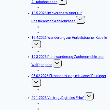
Autobahntrasse
umschalten
Bildergalerie Tierstein
13.5.2026 Infoveranstaltung zur
Untermenü
Postbeamtenkrankenkasse
umschalten
Bildergalerie Vortrag
Präsentation
16.4.2026 Wanderung zur Hürbelsbacher Kapelle
Untermenü
umschalten
Bildergalerie Hürbelsbacher Kapelle
19.3.2026 Rundwanderung Zachersmühle und
Untermenü
Wolfgangsee
umschalten
Bildergalerie Zachersmühle
05.02.2026 Filmnachmittag mit Josef Pettinger
Untermenü
umschalten
Bildergalerie Filmnachmittag
Untermenü
29.1.2026 Vortrag „Digitales Erbe“
umschalten
Bildergalerie digitales Erbe
Handout