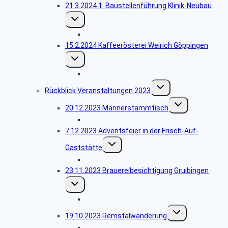
21.3.2024 1. Baustellenführung Klinik-Neubau
Untermenü
umschalten
Bildergalerie 1. Führung
15.2.2024 Kaffeerösterei Weirich Göppingen
Untermenü
umschalten
Bildergalerie Kaffeerösterei
Untermenü
Rückblick Veranstaltungen 2023
umschalten
Untermenü
20.12.2023 Männerstammtisch
umschalten
Bildergalerie Barfüßer
7.12.2023 Adventsfeier in der Frisch-Auf-
Untermenü
Gaststätte
umschalten
Bildergalerie Adventsfeier
23.11.2023 Brauereibesichtigung Gruibingen
Untermenü
umschalten
Bildergalerie Brauerei
Untermenü
19.10.2023 Remstalwanderung
umschalten
Bildergalerie Remstalkino